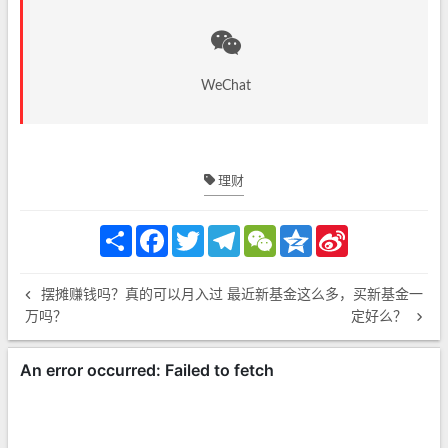
WeChat
理财
S
F
T
T
W
Q
S
h
a
w
e
e
z
i
a
c
i
l
C
o
n
r
e
t
e
h
n
a
摆摊赚钱吗？真的可以月入过
最近新基金这么多，买新基金一
e
b
t
g
a
e
W
o
e
r
t
e
万吗？
定好么？
o
r
a
i
k
m
b
o