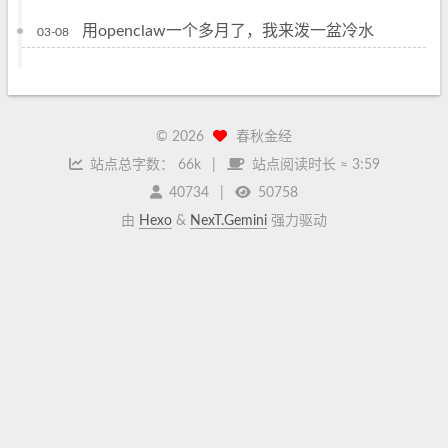
用openclaw一个多月了，我来泼一盆冷水
03-08
©
2026
春秋金经
站点总字数：
66k
站点阅读时长 ≈
3:59
40734
50758
由
Hexo
&
NexT.Gemini
强力驱动