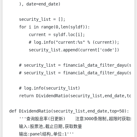
    ), date=end_date)

    security_list = [];

    for i in range(0,len(syldf)):

        current = syldf.loc[i];

        # log.info("current:%s" % (current));

        security_list.append(current['code'])

    # security_list = financial_data_filter_dayu(sec
    # security_list = financial_data_filter_dayu(sec
    # log.info(security_list)

    return DividendRatio(security_list,end_date,top);
def DividendRatio(security_list,end_date,top=50):

    '''查询股息率(日更新)    注意3000条限制,超限时获取
    输入:股票池,截止日期,获取数量

    输出:panel结构,单位:1'''
