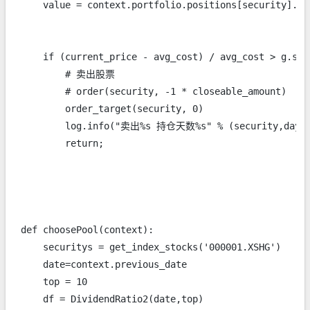
    value = context.portfolio.positions[security].val
    if (current_price - avg_cost) / avg_cost > g.sell
        # 卖出股票

        # order(security, -1 * closeable_amount)

        order_target(security, 0)

        log.info("卖出%s 持仓天数%s" % (security,days)
        return;

def choosePool(context):

    securitys = get_index_stocks('000001.XSHG')

    date=context.previous_date

    top = 10

    df = DividendRatio2(date,top)
