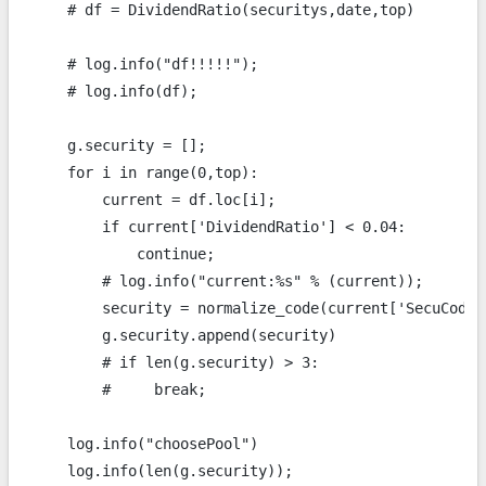
    # df = DividendRatio(securitys,date,top)

    # log.info("df!!!!!");

    # log.info(df);

    g.security = [];

    for i in range(0,top):

        current = df.loc[i];

        if current['DividendRatio'] < 0.04:

            continue;

        # log.info("current:%s" % (current));

        security = normalize_code(current['SecuCode']
        g.security.append(security)

        # if len(g.security) > 3:

        #     break;

    log.info("choosePool")

    log.info(len(g.security));
