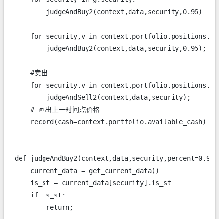
        judgeAndBuy2(context,data,security,0.95)

    for security,v in context.portfolio.positions.ite
        judgeAndBuy2(context,data,security,0.95);

    #卖出

    for security,v in context.portfolio.positions.ite
        judgeAndSell2(context,data,security);

    # 画出上一时间点价格

    record(cash=context.portfolio.available_cash)

def judgeAndBuy2(context,data,security,percent=0.95):
    current_data = get_current_data()

    is_st = current_data[security].is_st

    if is_st:

        return;
