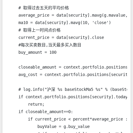
    # 取得过去五天的平均价格

    average_price = data[security].mavg(g.mavalue, 'c
    ma10 = data[security].mavg(10, 'close')

    # 取得上一时间点价格

    current_price = data[security].close

    #每次买卖数目,当天最多买入数目

    buy_amount = 100

    closeable_amount = context.portfolio.positions[s
    avg_cost = context.portfolio.positions[security].
    # log.info("沪深 %s baseStockMa5 %s" % (baseStock
    if context.portfolio.positions[security].today_a
        return;

    if closeable_amount==0:

        if current_price < percent*average_price :

            buyValue = g.buy_value
