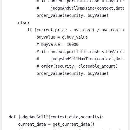
            # if context.portfolio.cash < buyValue:

            #     judgeAndSellMaxTime(context,data,b
            order_value(security, buyValue)

    else:

        if (current_price - avg_cost) / avg_cost < g.
            buyValue = g.buy_value

            # buyValue = 10000

            # if context.portfolio.cash < buyValue:

            #     judgeAndSellMaxTime(context,data,b
            # order(security, closeable_amount)

            order_value(security, buyValue)

def judgeAndSell2(context,data,security):

    current_data = get_current_data()
