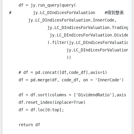
    df = jy.run_query(query(

#         jy.LC_DIndicesForValuation    #得到整表

        jy.LC_DIndicesForValuation.InnerCode,

                jy.LC_DIndicesForValuation.TradingDay
                 jy.LC_DIndicesForValuation.DividendR
                ).filter(jy.LC_DIndicesForValuation.
                        jy.LC_DIndicesForValuation.T
                        ))

    # df = pd.concat([df,code_df],axis=1)

    df = pd.merge(df, code_df, on = 'InnerCode')

    df = df.sort(columns = ['DividendRatio'],axis = 
    df.reset_index(inplace=True)

    df = df.loc[0:top];
