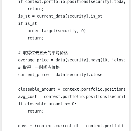
    if context.portfolio.positions[security].today_am
        return;

    is_st = current_data[security].is_st

    if is_st:

        order_target(security, 0)

        return;

    # 取得过去五天的平均价格

    average_price = data[security].mavg(10, 'close')

    # 取得上一时间点价格

    current_price = data[security].close

    closeable_amount = context.portfolio.positions[s
    avg_cost = context.portfolio.positions[security].
    if closeable_amount <= 0:

        return;

    days = (context.current_dt - context.portfolio.p