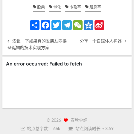
股票
量化
市盈率
股息率
S
F
T
T
W
Q
S
h
a
w
e
e
z
i
a
c
i
l
C
o
n
r
e
t
e
h
n
a
浅谈一下如果真的发朋友圈换
分享一个自媒体人神器
e
b
t
g
a
e
W
o
e
r
t
e
圣诞帽的技术实现方案
o
r
a
i
k
m
b
o
©
2026
春秋金经
站点总字数：
66k
站点阅读时长 ≈
3:59