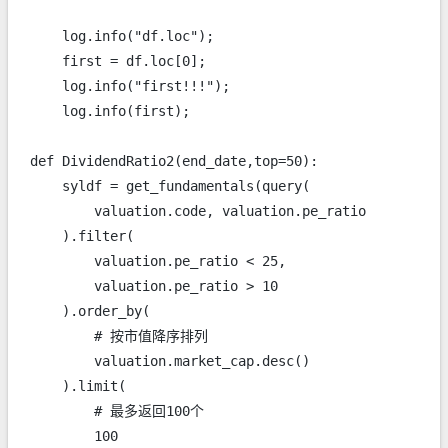
    log.info("df.loc");

    first = df.loc[0];

    log.info("first!!!");

    log.info(first);

def DividendRatio2(end_date,top=50):

    syldf = get_fundamentals(query(

        valuation.code, valuation.pe_ratio

    ).filter(

        valuation.pe_ratio < 25,

        valuation.pe_ratio > 10

    ).order_by(

        # 按市值降序排列

        valuation.market_cap.desc()

    ).limit(

        # 最多返回100个

        100
