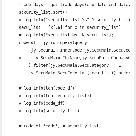
    trade_days = get_trade_days(end_date=end_date,cou
    security_list.sort()

    # log.info("security_list %s" % security_list);

    secu_list = [x[:6] for x in security_list]

    # log.info("secu_list %s" % secu_list);

    code_df = jy.run_query(query(

         jy.SecuMain.InnerCode,jy.SecuMain.SecuCode,

    #     jy.SecuMain.ChiName,jy.SecuMain.CompanyCode
        ).filter(jy.SecuMain.SecuCategory == 1,

        jy.SecuMain.SecuCode.in_(secu_list)).order_b
    # log.info(len(code_df))

    # log.info(len(security_list))

    # log.info(code_df)

    # log.info(security_list)

    # code_df['code'] = security_list
