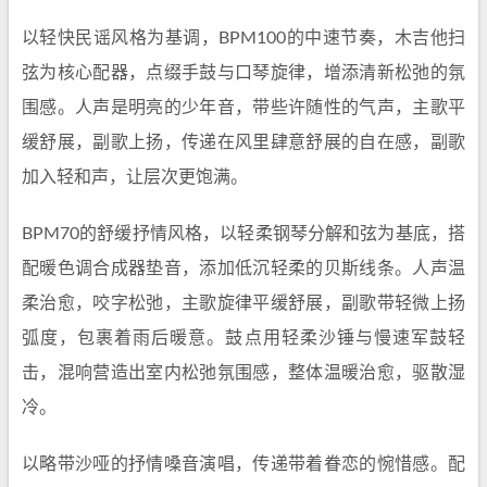
以轻快民谣风格为基调，BPM100的中速节奏，木吉他扫
弦为核心配器，点缀手鼓与口琴旋律，增添清新松弛的氛
围感。人声是明亮的少年音，带些许随性的气声，主歌平
缓舒展，副歌上扬，传递在风里肆意舒展的自在感，副歌
加入轻和声，让层次更饱满。
BPM70的舒缓抒情风格，以轻柔钢琴分解和弦为基底，搭
配暖色调合成器垫音，添加低沉轻柔的贝斯线条。人声温
柔治愈，咬字松弛，主歌旋律平缓舒展，副歌带轻微上扬
弧度，包裹着雨后暖意。鼓点用轻柔沙锤与慢速军鼓轻
击，混响营造出室内松弛氛围感，整体温暖治愈，驱散湿
冷。
以略带沙哑的抒情嗓音演唱，传递带着眷恋的惋惜感。配