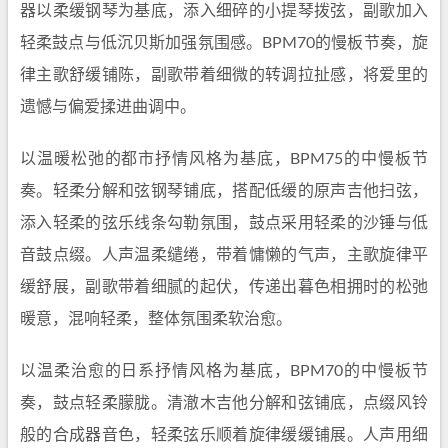
器以柔缓钢琴为基底，添入细碎的小提琴拨弦，副歌加入
轻柔鼓点与低沉贝斯加强氛围感。BPM70的慢板节奏，旋
律主歌舒缓铺陈，副歌带着细微的转调拉扯感，将爱里的
遗憾与偏爱揉进曲调中。
以温暖松弛的都市抒情风格为基底，BPM75的中慢板节
奏。轻柔分解和弦钢琴铺底，搭配低缓的原声吉他扫弦，
添入轻柔的弦乐线条勾勒氛围，鼓点采用轻柔的沙锤与低
音鼓点缀。人声温柔缱绻，带着慵懒的气声，主歌旋律平
缓舒展，副歌带着细腻的起伏，传递出暮色相拥时的松弛
暖意，混响轻柔，整体氛围柔软治愈。
以温柔治愈的日系抒情风格为基底，BPM70的中慢板节
奏，鼓点轻柔朦胧。清澈木吉他分解和弦铺底，点缀风铃
般的合成器音色，轻柔弦乐顺着旋律缓缓铺展。人声用细