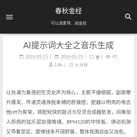
春秋金经
可以调素琴，阅金经
AI提示词大全之音乐生成
2026-03-15
2026-05-25
ai
81
1.8k
6 分钟
以充满力量感的空灵女声为核心，主歌平缓细腻，副歌攀
升爆发，传递灵魂挣脱束缚的舒展感；配器以明亮的电吉
他riff为骨架，搭配轻快的鼓点与空灵合成器垫音，间奏加
入昂扬的弦乐层加强情绪。BPM120的中快板，律动松弛
又带着坚定，旋律线条开阔舒展，整体氛围自由又治愈。