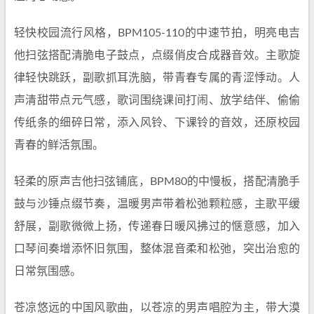
轻快校园流行风格，BPM105-110的中速节拍，明亮电吉
他扫弦搭配清脆电子鼓点，点缀俏皮合成器音效。主歌旋
律轻快跳跃，副歌抓耳洗脑，带青春专属的青涩悸动。人
声清甜带点元气感，歌词围绕课间打闹、放学结伴、偷偷
传纸条的细碎日常，添入风铃、下课铃的音效，还原校园
青春的鲜活氛围。
轻柔的原声吉他扫弦铺底，BPM80的中慢板，搭配清脆手
鼓与沙锤点缀节奏，温暖男声带着松弛颗粒感，主歌平缓
舒展，副歌微微上扬，传递春日暖风拂过的惬意感，加入
口琴间奏增添怀旧氛围，整体混音柔和松弛，突出治愈的
日常氛围感。
苍凉悠远的中国风歌曲，以苍凉的男声唱腔为主，带大漠