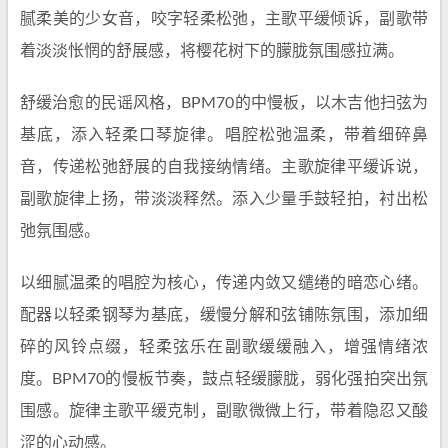
腻柔美的少女音，咬字轻柔松弛，主歌平缓倾诉，副歌带
着淡淡怅惘的舒展感，将樱花树下的朦胧氛围感拉满。
舒缓治愈的民谣风格，BPM70的中慢板，以木吉他扫弦为
基底，添入轻柔口琴旋律。唱腔松弛温柔，带着细碎鼻
音，传递松弛舒展的自我接纳情绪。主歌旋律平缓诉说，
副歌旋律上扬，带淡淡释然。添入少量手鼓轻拍，衬出松
弛氛围感。
以细腻温柔的唱腔为核心，传递内敛又缱绻的暗恋心绪。
配器以轻柔钢琴为基底，缓慢分解和弦铺陈氛围，添加细
碎的风铃点缀，轻柔弦乐在副歌缓缓融入，增强情绪浓
度。BPM70的慢板节奏，鼓点轻缓朦胧，弱化强拍突出氛
围感。旋律主歌平缓克制，副歌微微上行，带着隐忍又酸
涩的心动感。