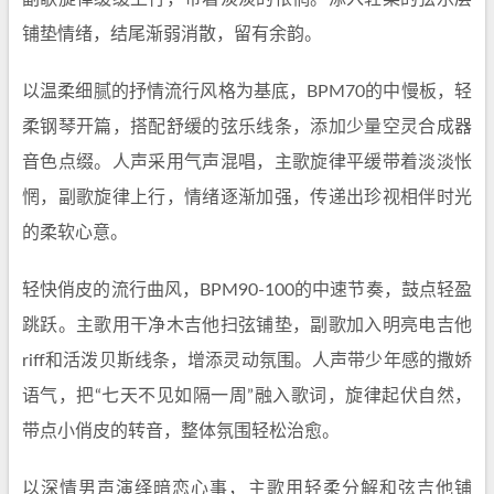
铺垫情绪，结尾渐弱消散，留有余韵。
以温柔细腻的抒情流行风格为基底，BPM70的中慢板，轻
柔钢琴开篇，搭配舒缓的弦乐线条，添加少量空灵合成器
音色点缀。人声采用气声混唱，主歌旋律平缓带着淡淡怅
惘，副歌旋律上行，情绪逐渐加强，传递出珍视相伴时光
的柔软心意。
轻快俏皮的流行曲风，BPM90-100的中速节奏，鼓点轻盈
跳跃。主歌用干净木吉他扫弦铺垫，副歌加入明亮电吉他
riff和活泼贝斯线条，增添灵动氛围。人声带少年感的撒娇
语气，把“七天不见如隔一周”融入歌词，旋律起伏自然，
带点小俏皮的转音，整体氛围轻松治愈。
以深情男声演绎暗恋心事，主歌用轻柔分解和弦吉他铺