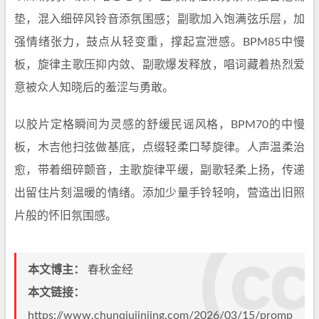
垫，混入细碎风铃音添氛围感；副歌加入饱满弦乐层，加
强情绪张力，鼓点从轻变重，撑起宣泄感。BPM85中慢
板，旋律主歌压抑内敛、副歌爆发释放，唱词藏着热烈爱
意被众人知晓后的羞涩与勇敢。
以胶片定格瞬间为灵感的舒缓民谣风格，BPM70的中慢
板，木吉他扫弦做基底，点缀轻柔口琴旋律。人声温柔治
愈，带着细碎颤音，主歌旋律平缓，副歌轻柔上扬，传递
出留住片刻温暖的情绪。添加少量手铃轻响，营造出旧照
片般的怀旧氛围感。
本文博主：
春秋金经
本文链接：
https://www.chunqiujinjing.com/2026/03/15/promp