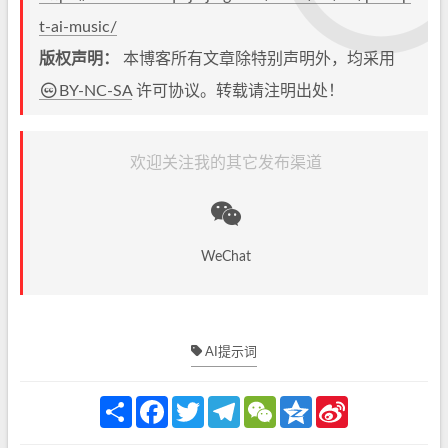
t-ai-music/
版权声明：
本博客所有文章除特别声明外，均采用
BY-NC-SA
许可协议。转载请注明出处！
欢迎关注我的其它发布渠道
WeChat
AI提示词
S
F
T
T
W
Q
S
h
a
w
e
e
z
i
a
c
i
l
C
o
n