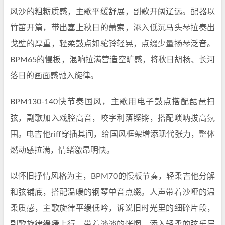
风沙的粗粝质感，主歌平缓舒展，副歌开阔辽远。配器以
竹笛开篇，带出塞上秋日的萧索，添入低沉马头琴拉奏出
戈壁的厚重，轻柔鼓点如驼铃轻晃，点缀少量扬琴泛音。
BPM65的慢板，混响拉满营造空旷感，将秋日胡杨、长河
落日的画面感融入旋律。
BPM130-140快节奏国风，主歌用电子鼓点搭配琵琶扫
弦，副歌加入戏腔高音，咬字利落铿锵，搭配唢呐拔高氛
围。电吉他riff穿插其间，给国风框架增添现代张力，整体
燃动感拉满，情绪激昂明快。
以怀旧抒情风格为主，BPM70的慢板节奏，轻柔吉他分解
和弦铺底，搭配温暖的钢琴单音点缀。人声带着沙哑的温
柔质感，主歌旋律平缓低吟，诉说旧时光里的细碎片段，
副歌旋律缓缓上行，带着淡淡的怅惘。添入轻柔的弦乐层